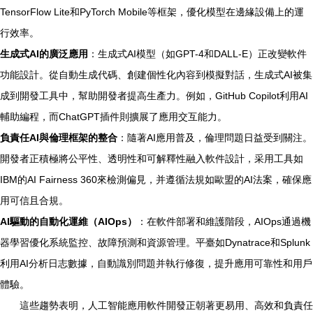
TensorFlow Lite和PyTorch Mobile等框架，優化模型在邊緣設備上的運
行效率。
生成式AI的廣泛應用
：生成式AI模型（如GPT-4和DALL-E）正改變軟件
功能設計。從自動生成代碼、創建個性化內容到模擬對話，生成式AI被集
成到開發工具中，幫助開發者提高生產力。例如，GitHub Copilot利用AI
輔助編程，而ChatGPT插件則擴展了應用交互能力。
負責任AI與倫理框架的整合
：隨著AI應用普及，倫理問題日益受到關注。
開發者正積極將公平性、透明性和可解釋性融入軟件設計，采用工具如
IBM的AI Fairness 360來檢測偏見，并遵循法規如歐盟的AI法案，確保應
用可信且合規。
AI驅動的自動化運維（AIOps）
：在軟件部署和維護階段，AIOps通過機
器學習優化系統監控、故障預測和資源管理。平臺如Dynatrace和Splunk
利用AI分析日志數據，自動識別問題并執行修復，提升應用可靠性和用戶
體驗。
這些趨勢表明，人工智能應用軟件開發正朝著更易用、高效和負責任