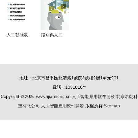
入門到人工
用軟件開發
廠商的追趕
能應用軟件
智能應用的
的新趨勢與
之路
開發中的實
全面指南
未來展望
踐
人工智能浪
識別偽人工
潮下的應用
智能應用的
軟件開發
三大特征
趨勢、機遇
開發者的警
與人才需求
示與用戶的
地址：北京市昌平區北清路1號院8號樓9層1單元901
智慧
電話：1391016**
Copyright © 2026
www.lijianheng.cn
人工智能應用軟件開發
北京浩朝科
技有限公司
人工智能應用軟件開發
版權所有
Sitemap