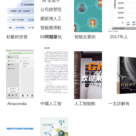
杉數科技發
58同城深化
智能企業的
2017年人
布智能建模
科技布局
核心引擎
工智能應用
與計算新
全資子公司
自然語言處
軟件開發研
品，開啟人
經營范圍新
理（NLP）
究報告 趨
工智能應用
增人工智能
應用軟件開
勢、挑戰與
軟件開發新
應用軟件開
發
未來展望
篇章
發
Anaconda
中國人工智
人工智能軟
一文詳解有
開啟Python
能開源軟件
件崛起 谷
監督學習
編程的智能
發展白皮書
歌的“大
核心原理及
鑰匙——從
人工智能應
敵”與國內
其在人工智